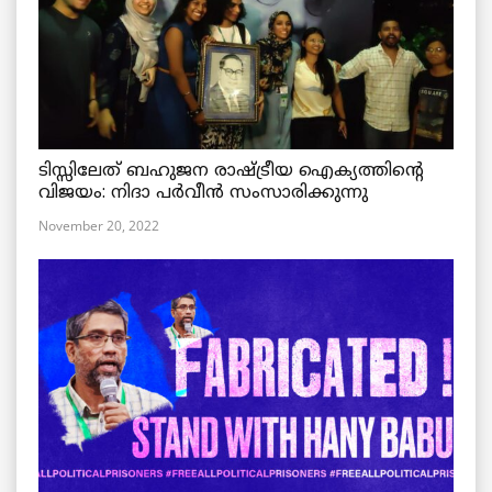
ടിസ്സിലേത് ബഹുജന രാഷ്ട്രീയ ഐക്യത്തിന്റെ
വിജയം: നിദാ പർവീൻ സംസാരിക്കുന്നു
November 20, 2022