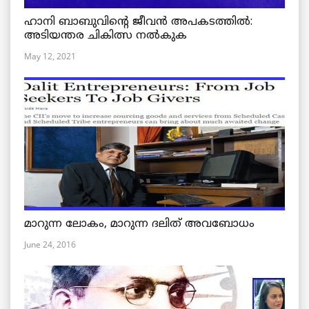
ഹാനി ബാബുവിന്റെ ജീവൻ അപകടത്തിൽ:
അടിയന്തര ചികിത്സ നൽകുക
May 12, 2021
മാറുന്ന ലോകം, മാറുന്ന ദലിത് അവബോധം
June 24, 2016