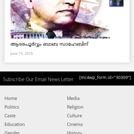
ആദരപൂര്‍വ്വം ബാബ സാഹേബിന്
June 19, 2016
[mc4wp_form id="30309"]
Subscribe Our Email News Letter
Home
Media
Politics
Religion
Caste
Culture
Education
Cinema
Gender
History