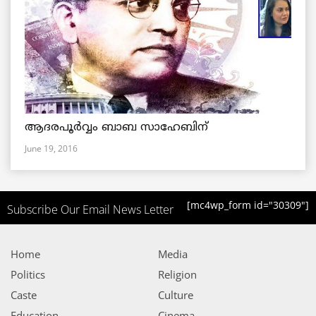
ആദരപൂര്‍വ്വം ബാബ സാഹേബിന്
June 19, 2016
[mc4wp_form id="30309"]
Subscribe Our Email News Letter
Home
Media
Politics
Religion
Caste
Culture
Education
Cinema