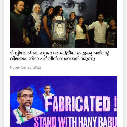
ടിസ്സിലേത് ബഹുജന രാഷ്ട്രീയ ഐക്യത്തിന്റെ
വിജയം: നിദാ പർവീൻ സംസാരിക്കുന്നു
November 20, 2022