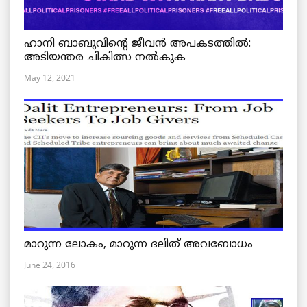
ഹാനി ബാബുവിന്റെ ജീവൻ അപകടത്തിൽ:
അടിയന്തര ചികിത്സ നൽകുക
May 12, 2021
മാറുന്ന ലോകം, മാറുന്ന ദലിത് അവബോധം
June 24, 2016