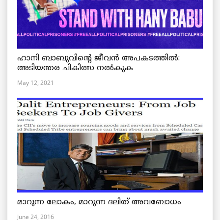
ഹാനി ബാബുവിന്റെ ജീവൻ അപകടത്തിൽ:
അടിയന്തര ചികിത്സ നൽകുക
May 12, 2021
മാറുന്ന ലോകം, മാറുന്ന ദലിത് അവബോധം
June 24, 2016