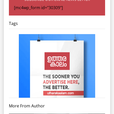
[mc4wp_form id="30309"]
Tags
More From Author