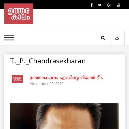
T._P._Chandrasekharan
ഉത്തരകാലം എഡിറ്റോറിയല്‍ ടീം
November 29, 2012