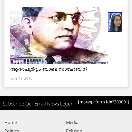
ആദരപൂര്‍വ്വം ബാബ സാഹേബിന്
June 19, 2016
[mc4wp_form id="30309"]
Subscribe Our Email News Letter
Home
Media
Politics
Religion