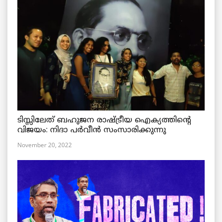
ടിസ്സിലേത് ബഹുജന രാഷ്ട്രീയ ഐക്യത്തിന്റെ
വിജയം: നിദാ പർവീൻ സംസാരിക്കുന്നു
November 20, 2022