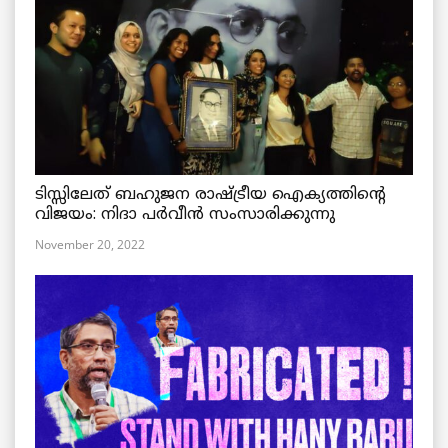
ടിസ്സിലേത് ബഹുജന രാഷ്ട്രീയ ഐക്യത്തിന്റെ
വിജയം: നിദാ പർവീൻ സംസാരിക്കുന്നു
November 20, 2022