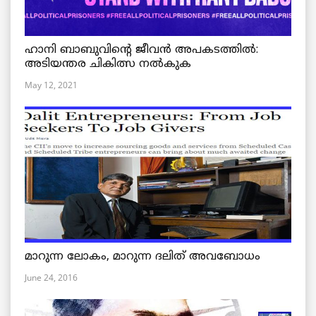
ഹാനി ബാബുവിന്റെ ജീവൻ അപകടത്തിൽ:
അടിയന്തര ചികിത്സ നൽകുക
May 12, 2021
മാറുന്ന ലോകം, മാറുന്ന ദലിത് അവബോധം
June 24, 2016