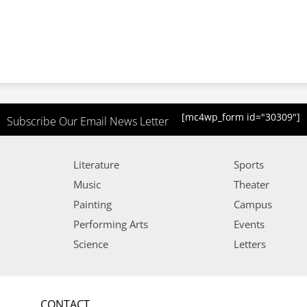
[mc4wp_form id="30309"]
Subscribe Our Email News Letter
Literature
Sports
Music
Theater
Painting
Campus
Performing Arts
Events
Science
Letters
CONTACT