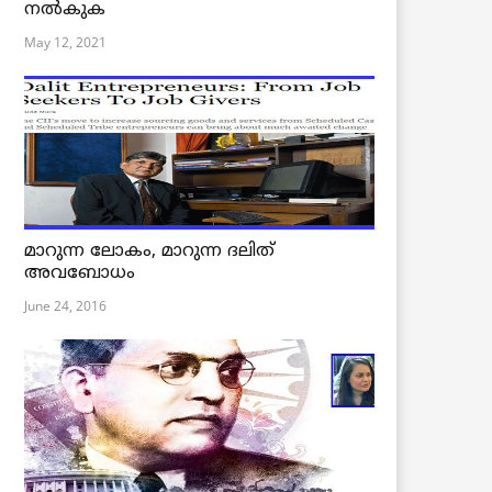
നൽകുക
May 12, 2021
മാറുന്ന ലോകം, മാറുന്ന ദലിത്
അവബോധം
June 24, 2016