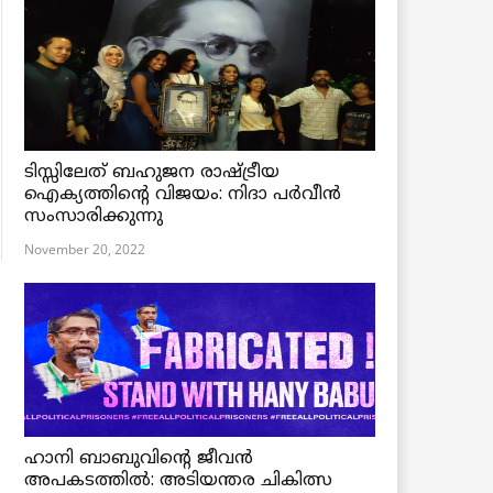
ടിസ്സിലേത് ബഹുജന രാഷ്ട്രീയ
ഐക്യത്തിന്റെ വിജയം: നിദാ പർവീൻ
സംസാരിക്കുന്നു
November 20, 2022
ഹാനി ബാബുവിന്റെ ജീവൻ
അപകടത്തിൽ: അടിയന്തര ചികിത്സ