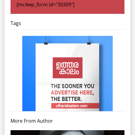
[mc4wp_form id="30309"]
Tags
More From Author