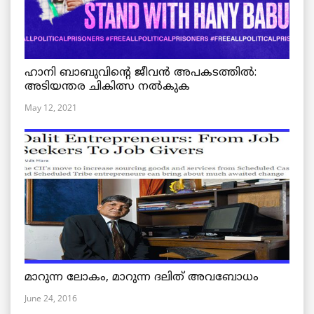
ഹാനി ബാബുവിന്റെ ജീവൻ അപകടത്തിൽ:
അടിയന്തര ചികിത്സ നൽകുക
May 12, 2021
മാറുന്ന ലോകം, മാറുന്ന ദലിത് അവബോധം
June 24, 2016