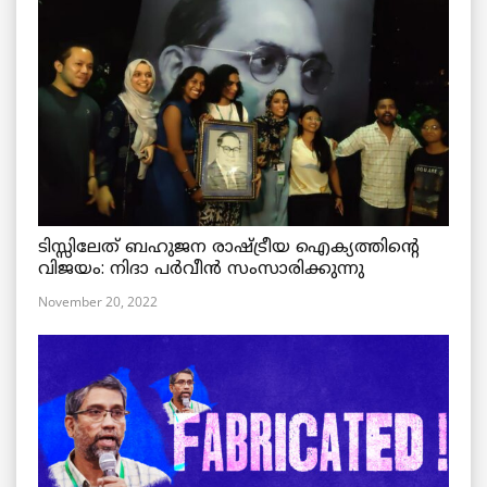
ടിസ്സിലേത് ബഹുജന രാഷ്ട്രീയ ഐക്യത്തിന്റെ
വിജയം: നിദാ പർവീൻ സംസാരിക്കുന്നു
November 20, 2022