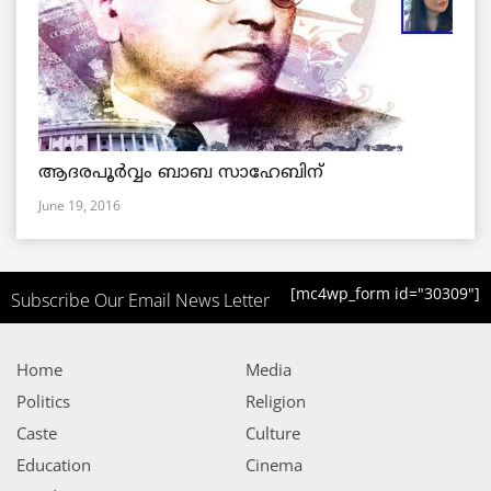
ആദരപൂര്‍വ്വം ബാബ സാഹേബിന്
June 19, 2016
[mc4wp_form id="30309"]
Subscribe Our Email News Letter
Home
Media
Politics
Religion
Caste
Culture
Education
Cinema