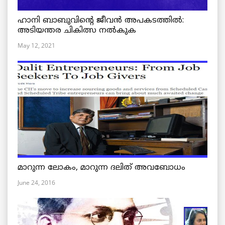
ഹാനി ബാബുവിന്റെ ജീവൻ അപകടത്തിൽ:
അടിയന്തര ചികിത്സ നൽകുക
May 12, 2021
മാറുന്ന ലോകം, മാറുന്ന ദലിത് അവബോധം
June 24, 2016