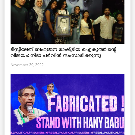
ടിസ്സിലേത് ബഹുജന രാഷ്ട്രീയ ഐക്യത്തിന്റെ
വിജയം: നിദാ പർവീൻ സംസാരിക്കുന്നു
November 20, 2022