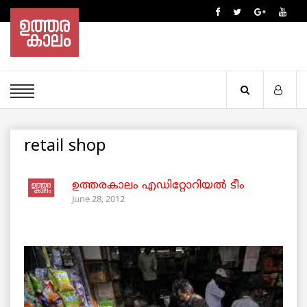
retail shop
ഉത്തരകാലം എഡിറ്റോറിയല്‍ ടീം
June 28, 2012