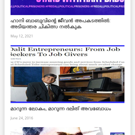
ഹാനി ബാബുവിന്റെ ജീവൻ അപകടത്തിൽ:
അടിയന്തര ചികിത്സ നൽകുക
May 12, 2021
മാറുന്ന ലോകം, മാറുന്ന ദലിത് അവബോധം
June 24, 2016