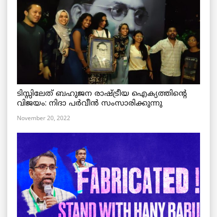
ടിസ്സിലേത് ബഹുജന രാഷ്ട്രീയ ഐക്യത്തിന്റെ
വിജയം: നിദാ പർവീൻ സംസാരിക്കുന്നു
November 20, 2022