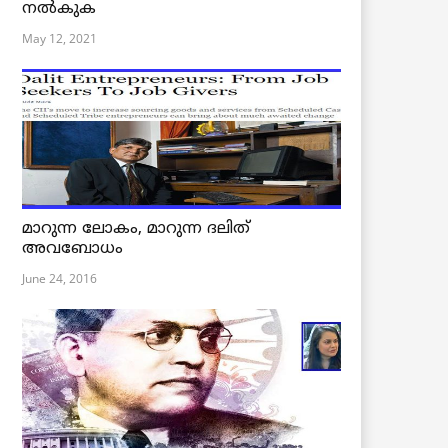
നൽകുക
May 12, 2021
മാറുന്ന ലോകം, മാറുന്ന ദലിത്
അവബോധം
June 24, 2016