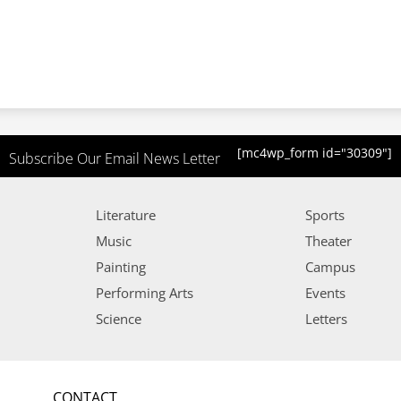
[mc4wp_form id="30309"]
Subscribe Our Email News Letter
Literature
Sports
Music
Theater
Painting
Campus
Performing Arts
Events
Science
Letters
CONTACT