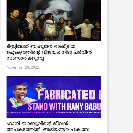
ടിസ്സിലേത് ബഹുജന രാഷ്ട്രീയ
ഐക്യത്തിന്റെ വിജയം: നിദാ പർവീൻ
സംസാരിക്കുന്നു
November 20, 2022
ഹാനി ബാബുവിന്റെ ജീവൻ
അപകടത്തിൽ: അടിയന്തര ചികിത്സ