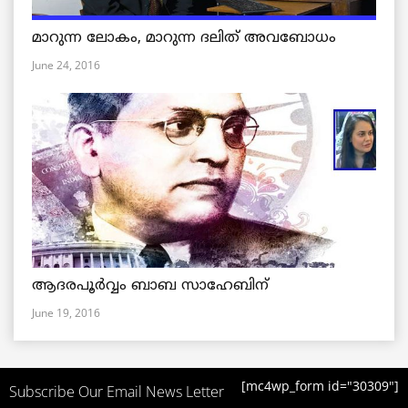
മാറുന്ന ലോകം, മാറുന്ന ദലിത് അവബോധം
June 24, 2016
ആദരപൂര്‍വ്വം ബാബ സാഹേബിന്
June 19, 2016
[mc4wp_form id="30309"]
Subscribe Our Email News Letter