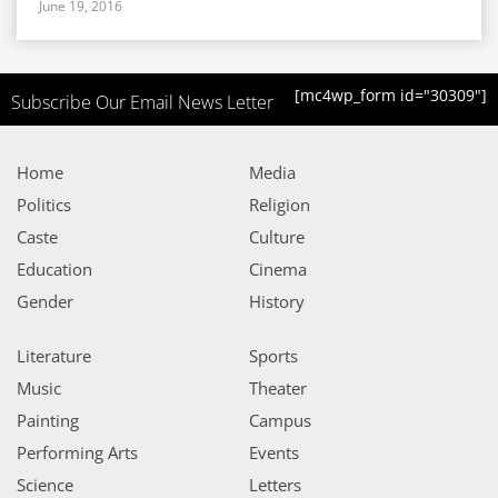
June 19, 2016
[mc4wp_form id="30309"]
Subscribe Our Email News Letter
Home
Media
Politics
Religion
Caste
Culture
Education
Cinema
Gender
History
Literature
Sports
Music
Theater
Painting
Campus
Performing Arts
Events
Science
Letters