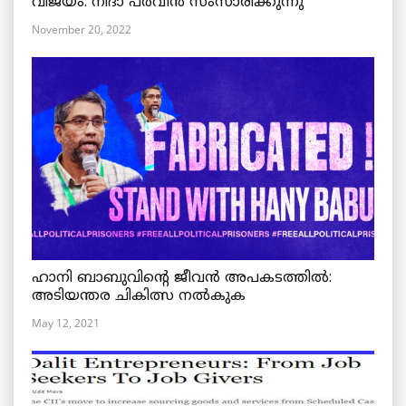
വിജയം: നിദാ പർവീൻ സംസാരിക്കുന്നു
November 20, 2022
ഹാനി ബാബുവിന്റെ ജീവൻ അപകടത്തിൽ:
അടിയന്തര ചികിത്സ നൽകുക
May 12, 2021