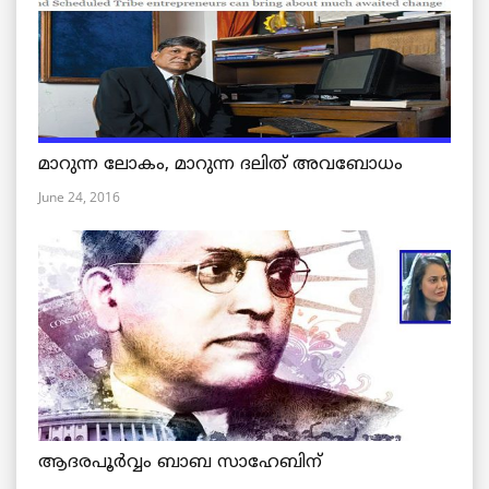
മാറുന്ന ലോകം, മാറുന്ന ദലിത് അവബോധം
June 24, 2016
ആദരപൂര്‍വ്വം ബാബ സാഹേബിന്