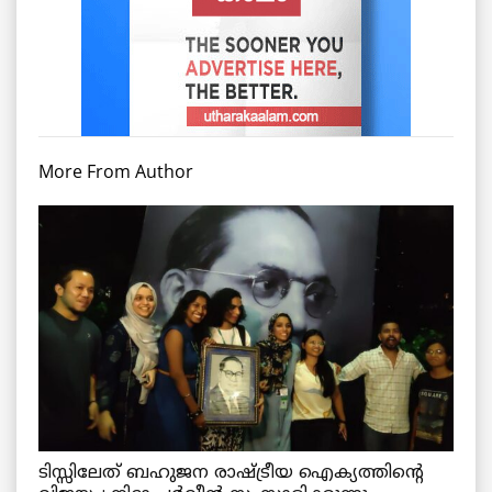
More From Author
ടിസ്സിലേത് ബഹുജന രാഷ്ട്രീയ ഐക്യത്തിന്റെ