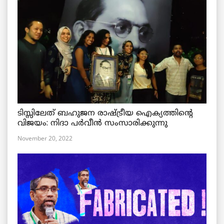
ടിസ്സിലേത് ബഹുജന രാഷ്ട്രീയ ഐക്യത്തിന്റെ
വിജയം: നിദാ പർവീൻ സംസാരിക്കുന്നു
November 20, 2022