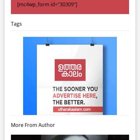
[mc4wp_form id="30309"]
Tags
More From Author