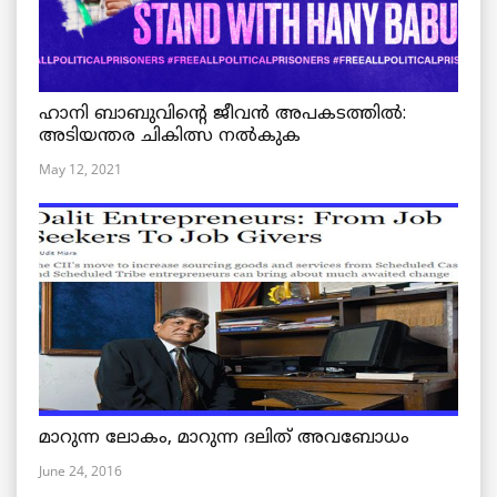
ഹാനി ബാബുവിന്റെ ജീവൻ അപകടത്തിൽ:
അടിയന്തര ചികിത്സ നൽകുക
May 12, 2021
മാറുന്ന ലോകം, മാറുന്ന ദലിത് അവബോധം
June 24, 2016