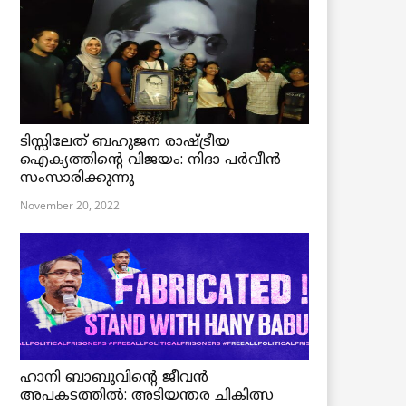
ടിസ്സിലേത് ബഹുജന രാഷ്ട്രീയ
ഐക്യത്തിന്റെ വിജയം: നിദാ പർവീൻ
സംസാരിക്കുന്നു
November 20, 2022
ഹാനി ബാബുവിന്റെ ജീവൻ
അപകടത്തിൽ: അടിയന്തര ചികിത്സ