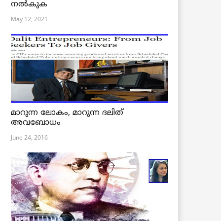
നൽകുക
May 12, 2021
മാറുന്ന ലോകം, മാറുന്ന ദലിത്
അവബോധം
June 24, 2016