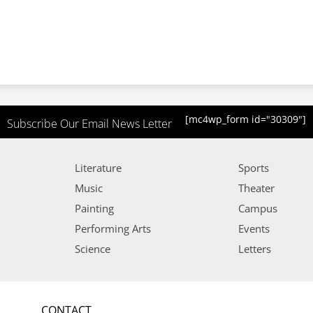
[mc4wp_form id="30309"]
Subscribe Our Email News Letter
Literature
Sports
Music
Theater
Painting
Campus
Performing Arts
Events
Science
Letters
CONTACT