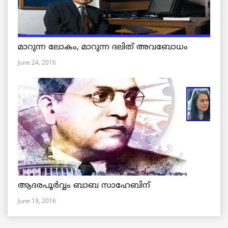
മാറുന്ന ലോകം, മാറുന്ന ദലിത് അവബോധം
June 24, 2016
ആദരപൂര്‍വ്വം ബാബ സാഹേബിന്
June 19, 2016