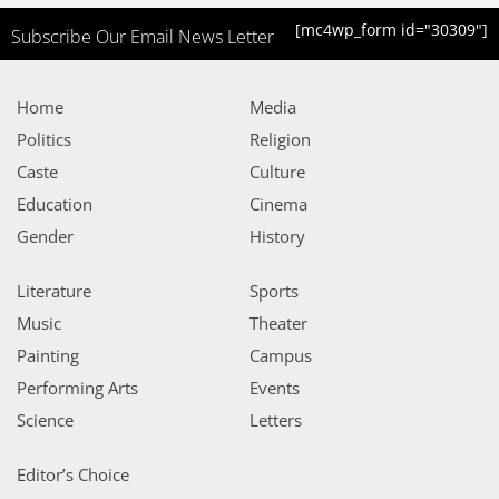
[mc4wp_form id="30309"]
Subscribe Our Email News Letter
Home
Media
Politics
Religion
Caste
Culture
Education
Cinema
Gender
History
Literature
Sports
Music
Theater
Painting
Campus
Performing Arts
Events
Science
Letters
Editor’s Choice