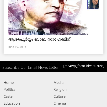
ആദരപൂര്‍വ്വം ബാബ സാഹേബിന്
June 19, 2016
[mc4wp_form id="30309"]
Subscribe Our Email News Letter
Home
Media
Politics
Religion
Caste
Culture
Education
Cinema