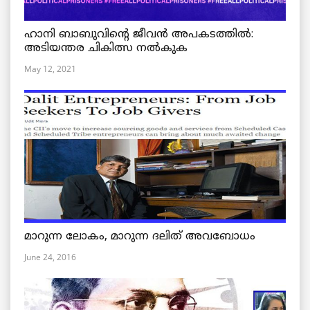
ഹാനി ബാബുവിന്റെ ജീവൻ അപകടത്തിൽ:
അടിയന്തര ചികിത്സ നൽകുക
May 12, 2021
മാറുന്ന ലോകം, മാറുന്ന ദലിത് അവബോധം
June 24, 2016