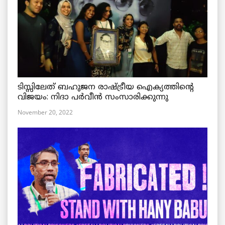
ടിസ്സിലേത് ബഹുജന രാഷ്ട്രീയ ഐക്യത്തിന്റെ
വിജയം: നിദാ പർവീൻ സംസാരിക്കുന്നു
November 20, 2022