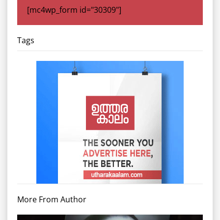
[mc4wp_form id="30309"]
Tags
More From Author