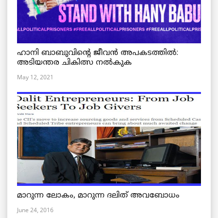
ഹാനി ബാബുവിന്റെ ജീവൻ അപകടത്തിൽ:
അടിയന്തര ചികിത്സ നൽകുക
May 12, 2021
മാറുന്ന ലോകം, മാറുന്ന ദലിത് അവബോധം
June 24, 2016