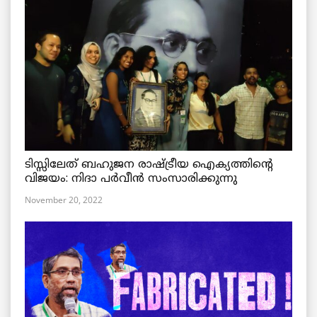
ടിസ്സിലേത് ബഹുജന രാഷ്ട്രീയ ഐക്യത്തിന്റെ
വിജയം: നിദാ പർവീൻ സംസാരിക്കുന്നു
November 20, 2022