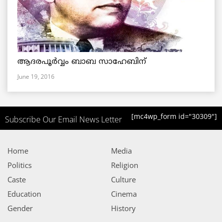
ആദരപൂര്‍വ്വം ബാബ സാഹേബിന്
June 19, 2016
[mc4wp_form id="30309"]
Subscribe Our Email News Letter
Home
Media
Politics
Religion
Caste
Culture
Education
Cinema
Gender
History