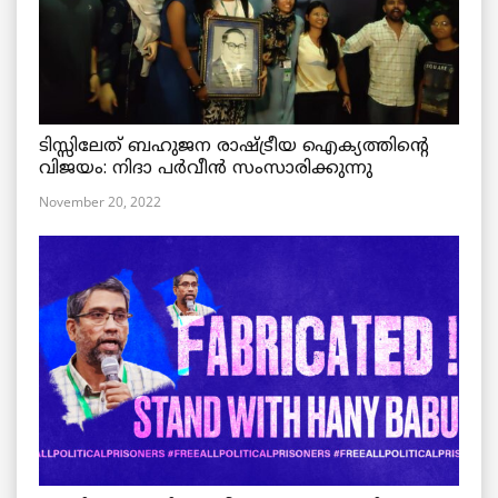
ടിസ്സിലേത് ബഹുജന രാഷ്ട്രീയ ഐക്യത്തിന്റെ
വിജയം: നിദാ പർവീൻ സംസാരിക്കുന്നു
November 20, 2022