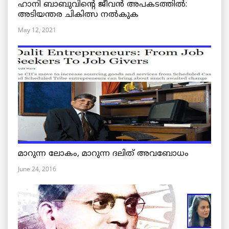
ഹാനി ബാബുവിന്റെ ജീവൻ അപകടത്തിൽ:
അടിയന്തര ചികിത്സ നൽകുക
May 12, 2021
മാറുന്ന ലോകം, മാറുന്ന ദലിത് അവബോധം
June 24, 2016