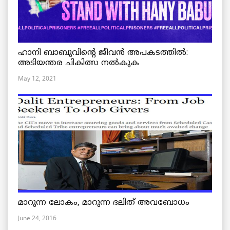
ഹാനി ബാബുവിന്റെ ജീവൻ അപകടത്തിൽ:
അടിയന്തര ചികിത്സ നൽകുക
May 12, 2021
മാറുന്ന ലോകം, മാറുന്ന ദലിത് അവബോധം
June 24, 2016