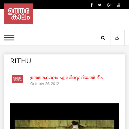
RITHU
ഉത്തരകാലം എഡിറ്റോറിയല്‍ ടീം
October 26, 2012