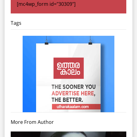
[mc4wp_form id="30309"]
Tags
More From Author