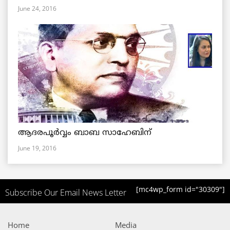
June 24, 2016
ആദരപൂര്‍വ്വം ബാബ സാഹേബിന്
June 19, 2016
[mc4wp_form id="30309"]
Subscribe Our Email News Letter
Home
Media