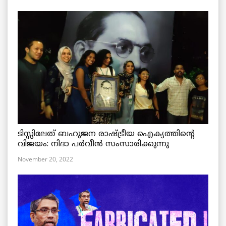
ടിസ്സിലേത് ബഹുജന രാഷ്ട്രീയ ഐക്യത്തിന്റെ
വിജയം: നിദാ പർവീൻ സംസാരിക്കുന്നു
November 20, 2022