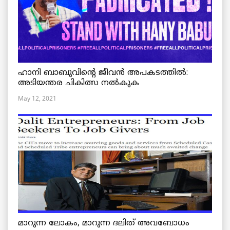
ഹാനി ബാബുവിന്റെ ജീവൻ അപകടത്തിൽ:
അടിയന്തര ചികിത്സ നൽകുക
May 12, 2021
മാറുന്ന ലോകം, മാറുന്ന ദലിത് അവബോധം