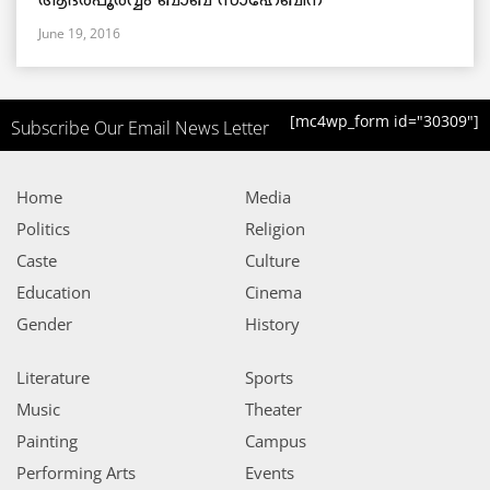
ആദരപൂര്‍വ്വം ബാബ സാഹേബിന്
June 19, 2016
[mc4wp_form id="30309"]
Subscribe Our Email News Letter
Home
Media
Politics
Religion
Caste
Culture
Education
Cinema
Gender
History
Literature
Sports
Music
Theater
Painting
Campus
Performing Arts
Events