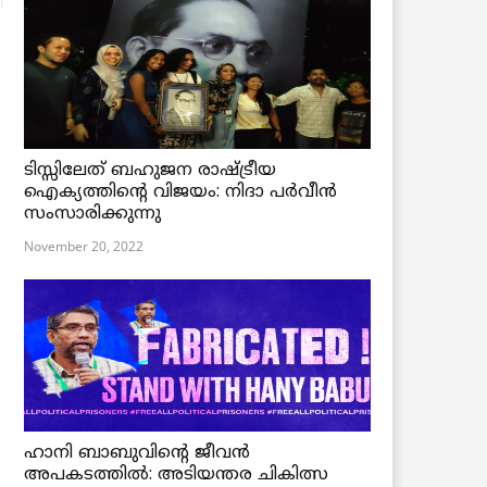
ടിസ്സിലേത് ബഹുജന രാഷ്ട്രീയ
ഐക്യത്തിന്റെ വിജയം: നിദാ പർവീൻ
സംസാരിക്കുന്നു
November 20, 2022
ഹാനി ബാബുവിന്റെ ജീവൻ
അപകടത്തിൽ: അടിയന്തര ചികിത്സ