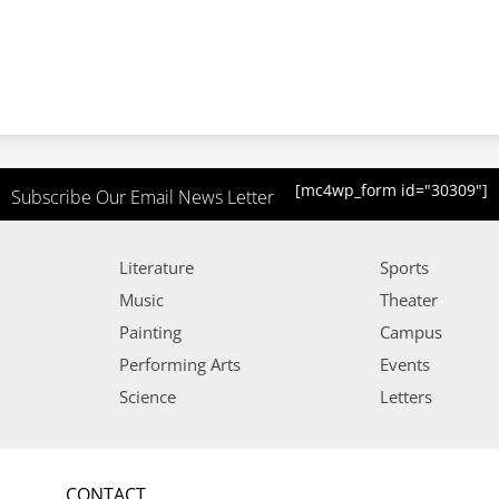
[mc4wp_form id="30309"]
Subscribe Our Email News Letter
Literature
Sports
Music
Theater
Painting
Campus
Performing Arts
Events
Science
Letters
CONTACT