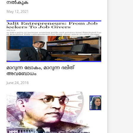
നൽകുക
May 12, 2021
മാറുന്ന ലോകം, മാറുന്ന ദലിത്
അവബോധം
June 24, 2016