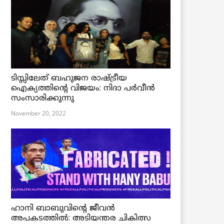
ടിസ്സിലേത് ബഹുജന രാഷ്ട്രീയ
ഐക്യത്തിന്റെ വിജയം: നിദാ പർവീൻ
സംസാരിക്കുന്നു
November 20, 2022
ഹാനി ബാബുവിന്റെ ജീവൻ
അപകടത്തിൽ: അടിയന്തര ചികിത്സ