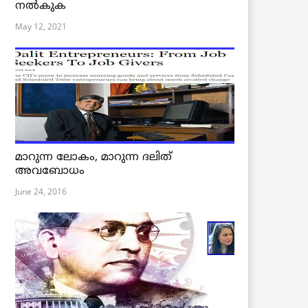
നൽകുക
May 12, 2021
മാറുന്ന ലോകം, മാറുന്ന ദലിത്
അവബോധം
June 24, 2016