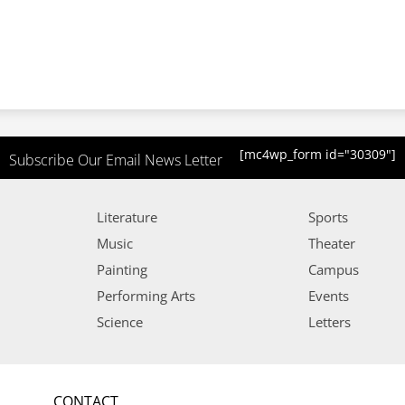
[mc4wp_form id="30309"]
Subscribe Our Email News Letter
Literature
Sports
Music
Theater
Painting
Campus
Performing Arts
Events
Science
Letters
CONTACT