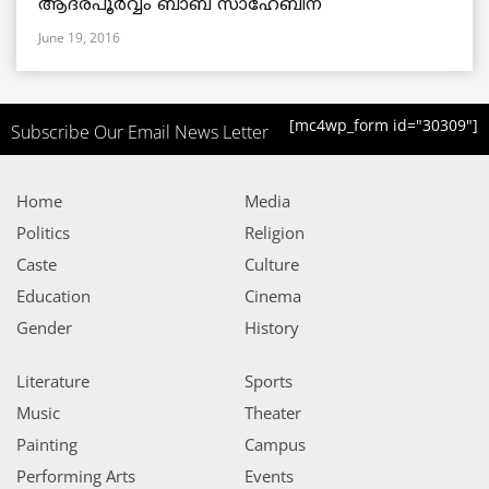
ആദരപൂര്‍വ്വം ബാബ സാഹേബിന്
June 19, 2016
[mc4wp_form id="30309"]
Subscribe Our Email News Letter
Home
Media
Politics
Religion
Caste
Culture
Education
Cinema
Gender
History
Literature
Sports
Music
Theater
Painting
Campus
Performing Arts
Events