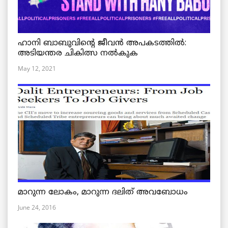
ഹാനി ബാബുവിന്റെ ജീവൻ അപകടത്തിൽ:
അടിയന്തര ചികിത്സ നൽകുക
May 12, 2021
മാറുന്ന ലോകം, മാറുന്ന ദലിത് അവബോധം
June 24, 2016