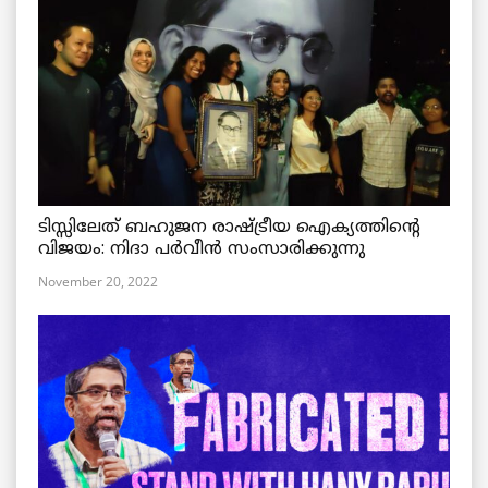
ടിസ്സിലേത് ബഹുജന രാഷ്ട്രീയ ഐക്യത്തിന്റെ
വിജയം: നിദാ പർവീൻ സംസാരിക്കുന്നു
November 20, 2022