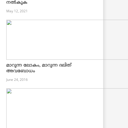
നൽകുക
May 12, 2021
മാറുന്ന ലോകം, മാറുന്ന ദലിത്
അവബോധം
June 24, 2016