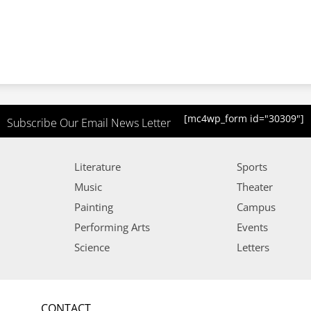
[mc4wp_form id="30309"]
Subscribe Our Email News Letter
Literature
Sports
Music
Theater
Painting
Campus
Performing Arts
Events
Science
Letters
CONTACT