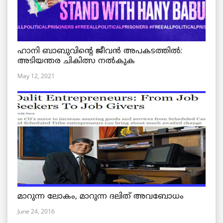
ഹാനി ബാബുവിന്റെ ജീവൻ അപകടത്തിൽ:
അടിയന്തര ചികിത്സ നൽകുക
May 12, 2021
മാറുന്ന ലോകം, മാറുന്ന ദലിത് അവബോധം
June 24, 2016