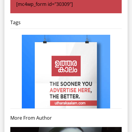
[mc4wp_form id="30309"]
Tags
More From Author