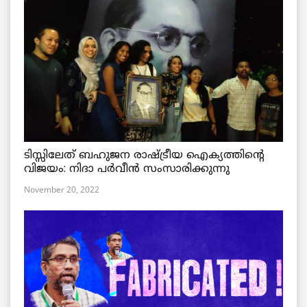
ടിസ്സിലേത് ബഹുജന രാഷ്ട്രീയ ഐക്യത്തിന്റെ
വിജയം: നിദാ പർവീൻ സംസാരിക്കുന്നു
November 20, 2022