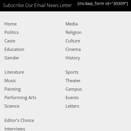
[mc4wp_form id="30309"]
Subscribe Our Email News Letter
Home
Media
Politics
Religion
Caste
Culture
Education
Cinema
Gender
History
Literature
Sports
Music
Theater
Painting
Campus
Performing Arts
Events
Science
Letters
Editor’s Choice
Interviews