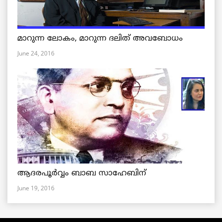
മാറുന്ന ലോകം, മാറുന്ന ദലിത് അവബോധം
June 24, 2016
ആദരപൂര്‍വ്വം ബാബ സാഹേബിന്
June 19, 2016