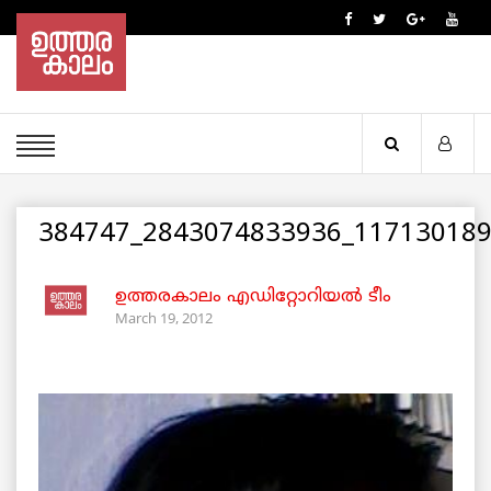
384747_2843074833936_117130189
ഉത്തരകാലം എഡിറ്റോറിയല്‍ ടീം
March 19, 2012