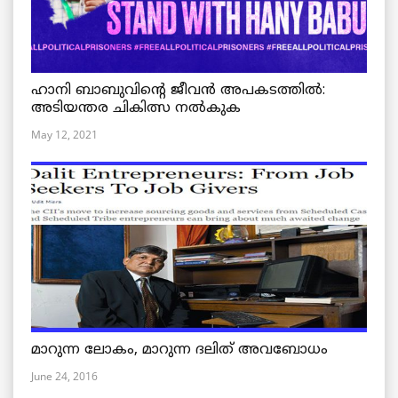
ഹാനി ബാബുവിന്റെ ജീവൻ അപകടത്തിൽ:
അടിയന്തര ചികിത്സ നൽകുക
May 12, 2021
മാറുന്ന ലോകം, മാറുന്ന ദലിത് അവബോധം
June 24, 2016