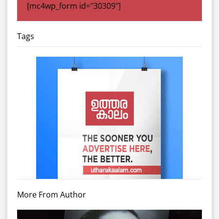
[mc4wp_form id="30309"]
Tags
More From Author