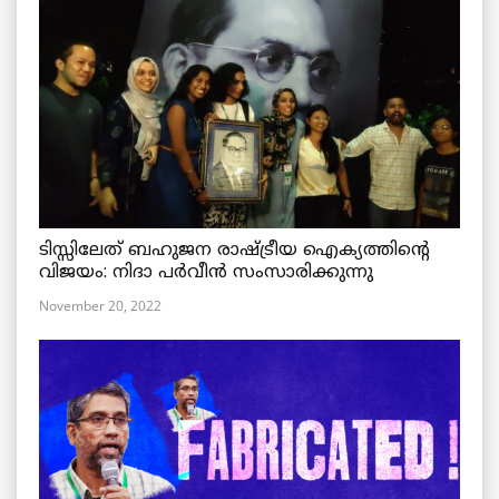
ടിസ്സിലേത് ബഹുജന രാഷ്ട്രീയ ഐക്യത്തിന്റെ
വിജയം: നിദാ പർവീൻ സംസാരിക്കുന്നു
November 20, 2022