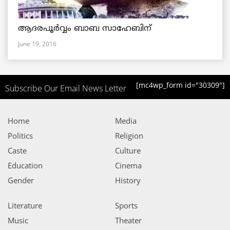
ആദരപൂര്‍വ്വം ബാബ സാഹേബിന്
June 19, 2016
[mc4wp_form id="30309"]
Subscribe Our Email News Letter
Home
Media
Politics
Religion
Caste
Culture
Education
Cinema
Gender
History
Literature
Sports
Music
Theater