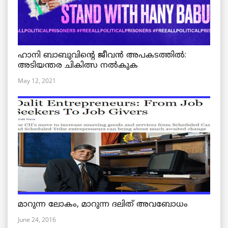
ഹാനി ബാബുവിന്റെ ജീവൻ അപകടത്തിൽ:
അടിയന്തര ചികിത്സ നൽകുക
May 12, 2021
മാറുന്ന ലോകം, മാറുന്ന ദലിത് അവബോധം
June 24, 2016