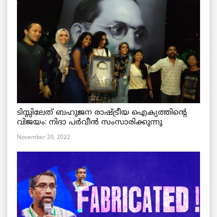
ടിസ്സിലേത് ബഹുജന രാഷ്ട്രീയ ഐക്യത്തിന്റെ
വിജയം: നിദാ പർവീൻ സംസാരിക്കുന്നു
November 20, 2022