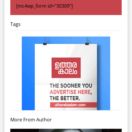
[mc4wp_form id="30309"]
Tags
More From Author