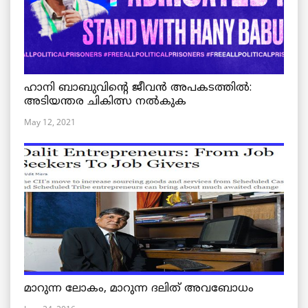
ഹാനി ബാബുവിന്റെ ജീവൻ അപകടത്തിൽ:
അടിയന്തര ചികിത്സ നൽകുക
May 12, 2021
മാറുന്ന ലോകം, മാറുന്ന ദലിത് അവബോധം