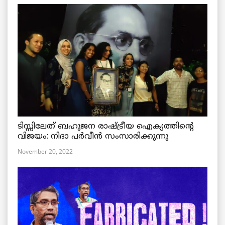
ടിസ്സിലേത് ബഹുജന രാഷ്ട്രീയ ഐക്യത്തിന്റെ
വിജയം: നിദാ പർവീൻ സംസാരിക്കുന്നു
November 20, 2022