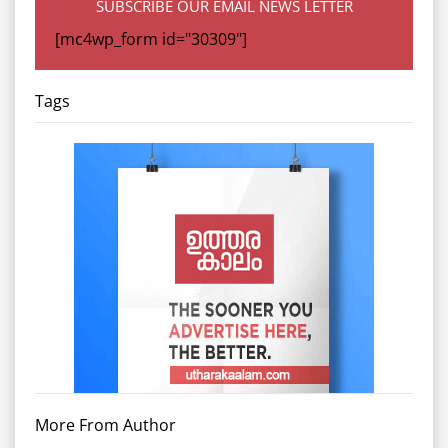
SUBSCRIBE OUR EMAIL NEWS LETTER
[mc4wp_form id="30309"]
Tags
More From Author