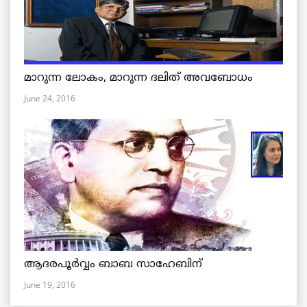
മാറുന്ന ലോകം, മാറുന്ന ദലിത് അവബോധം
June 24, 2016
ആദരപൂര്‍വ്വം ബാബ സാഹേബിന്
June 19, 2016