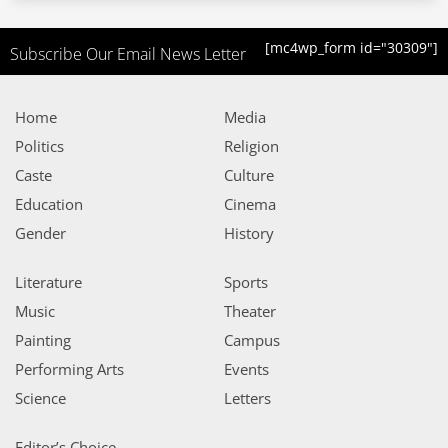
[mc4wp_form id="30309"]
Subscribe Our Email News Letter
Home
Media
Politics
Religion
Caste
Culture
Education
Cinema
Gender
History
Literature
Sports
Music
Theater
Painting
Campus
Performing Arts
Events
Science
Letters
Editor’s Choice