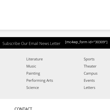
[mc4wp_form id="30309"]
Subscribe Our Email News Letter
Literature
Sports
Music
Theater
Painting
Campus
Performing Arts
Events
Science
Letters
CONTACT