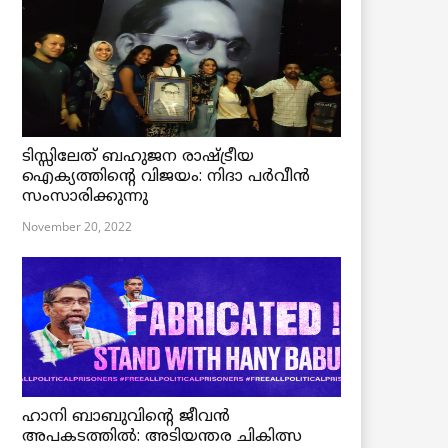
ടിസ്സിലേത് ബഹുജന രാഷ്ട്രീയ
ഐക്യത്തിന്റെ വിജയം: നിദാ പർവീൻ
സംസാരിക്കുന്നു
November 20, 2022
ഹാനി ബാബുവിന്റെ ജീവൻ
അപകടത്തിൽ: അടിയന്തര ചികിത്സ