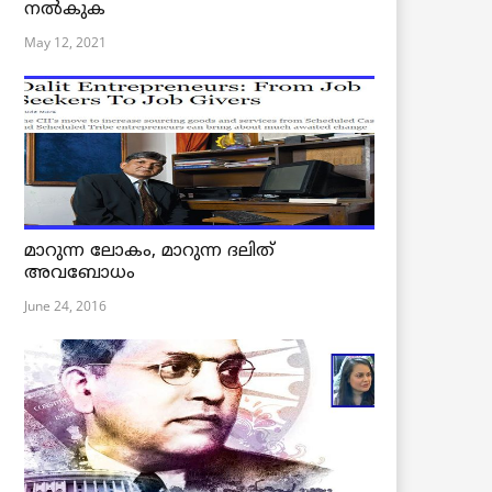
നൽകുക
May 12, 2021
മാറുന്ന ലോകം, മാറുന്ന ദലിത്
അവബോധം
June 24, 2016