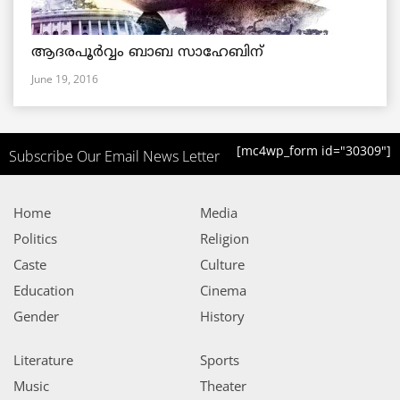
ആദരപൂര്‍വ്വം ബാബ സാഹേബിന്
June 19, 2016
[mc4wp_form id="30309"]
Subscribe Our Email News Letter
Home
Media
Politics
Religion
Caste
Culture
Education
Cinema
Gender
History
Literature
Sports
Music
Theater