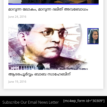
മാറുന്ന ലോകം, മാറുന്ന ദലിത് അവബോധം
June 24, 2016
ആദരപൂര്‍വ്വം ബാബ സാഹേബിന്
June 19, 2016
[mc4wp_form id="30309"]
Subscribe Our Email News Letter