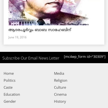
ആദരപൂര്‍വ്വം ബാബ സാഹേബിന്
June 19, 2016
[mc4wp_form id="30309"]
Subscribe Our Email News Letter
Home
Media
Politics
Religion
Caste
Culture
Education
Cinema
Gender
History