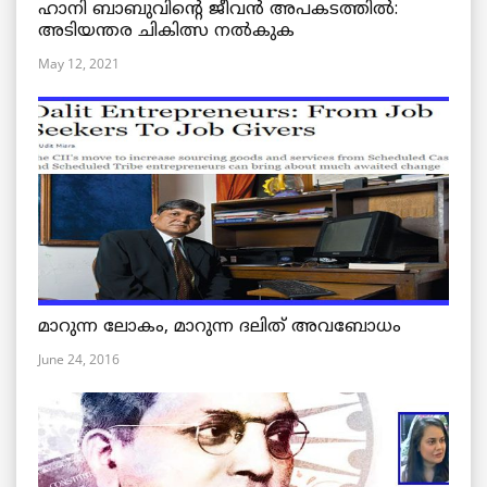
ഹാനി ബാബുവിന്റെ ജീവൻ അപകടത്തിൽ:
അടിയന്തര ചികിത്സ നൽകുക
May 12, 2021
മാറുന്ന ലോകം, മാറുന്ന ദലിത് അവബോധം
June 24, 2016