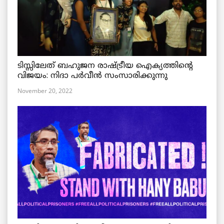
ടിസ്സിലേത് ബഹുജന രാഷ്ട്രീയ ഐക്യത്തിന്റെ
വിജയം: നിദാ പർവീൻ സംസാരിക്കുന്നു
November 20, 2022