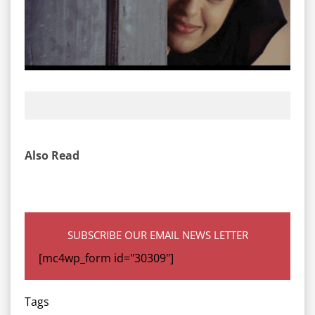
Also Read
SUBSCRIBE OUR EMAIL NEWS LETTER
[mc4wp_form id="30309"]
Tags