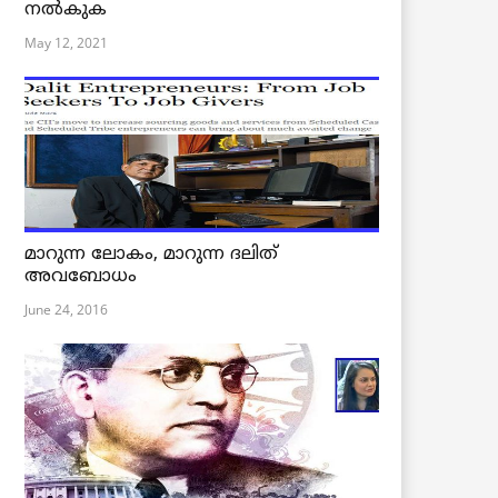
നൽകുക
May 12, 2021
മാറുന്ന ലോകം, മാറുന്ന ദലിത്
അവബോധം
June 24, 2016