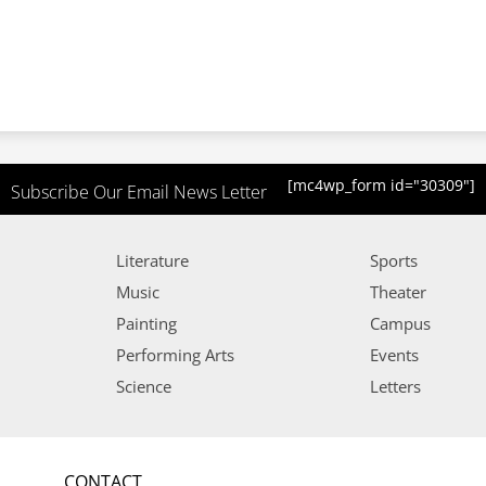
[mc4wp_form id="30309"]
Subscribe Our Email News Letter
Literature
Sports
Music
Theater
Painting
Campus
Performing Arts
Events
Science
Letters
CONTACT