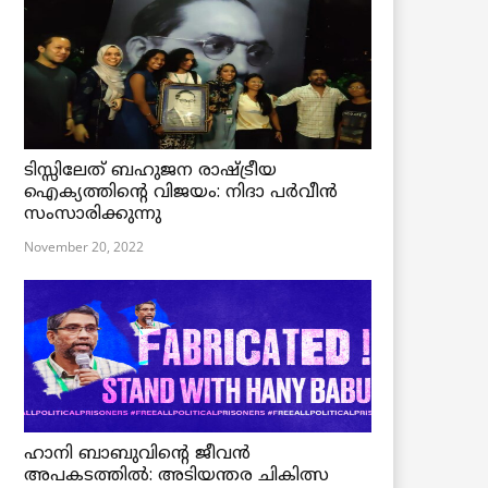
ടിസ്സിലേത് ബഹുജന രാഷ്ട്രീയ
ഐക്യത്തിന്റെ വിജയം: നിദാ പർവീൻ
സംസാരിക്കുന്നു
November 20, 2022
ഹാനി ബാബുവിന്റെ ജീവൻ
അപകടത്തിൽ: അടിയന്തര ചികിത്സ