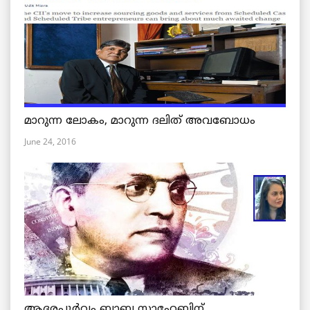
മാറുന്ന ലോകം, മാറുന്ന ദലിത് അവബോധം
June 24, 2016
ആദരപൂര്‍വ്വം ബാബ സാഹേബിന്