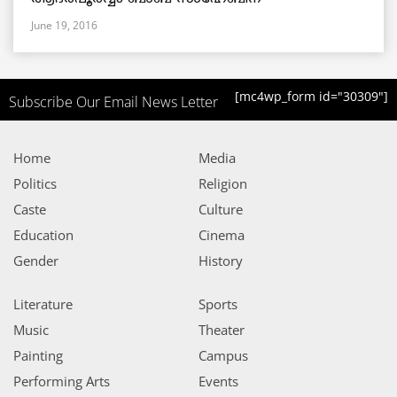
June 19, 2016
[mc4wp_form id="30309"]
Subscribe Our Email News Letter
Home
Media
Politics
Religion
Caste
Culture
Education
Cinema
Gender
History
Literature
Sports
Music
Theater
Painting
Campus
Performing Arts
Events