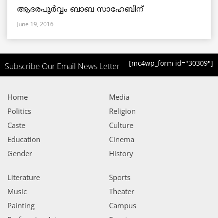
ആദരപൂര്‍വ്വം ബാബ സാഹേബിന്
June 19, 2016
[mc4wp_form id="30309"]
Subscribe Our Email News Letter
Home
Media
Politics
Religion
Caste
Culture
Education
Cinema
Gender
History
Literature
Sports
Music
Theater
Painting
Campus