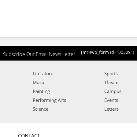
[mc4wp_form id="30309"]
Subscribe Our Email News Letter
Literature
Sports
Music
Theater
Painting
Campus
Performing Arts
Events
Science
Letters
CONTACT