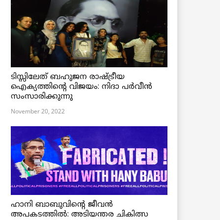
ടിസ്സിലേത് ബഹുജന രാഷ്ട്രീയ
ഐക്യത്തിന്റെ വിജയം: നിദാ പർവീൻ
സംസാരിക്കുന്നു
November 20, 2022
ഹാനി ബാബുവിന്റെ ജീവൻ
അപകടത്തിൽ: അടിയന്തര ചികിത്സ