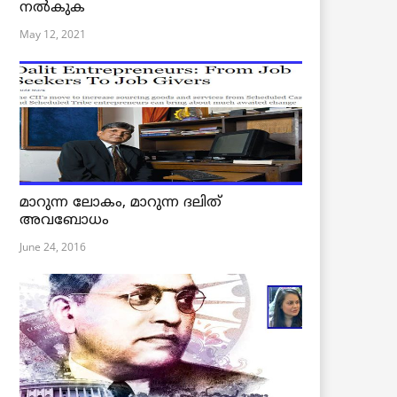
നൽകുക
May 12, 2021
മാറുന്ന ലോകം, മാറുന്ന ദലിത്
അവബോധം
June 24, 2016