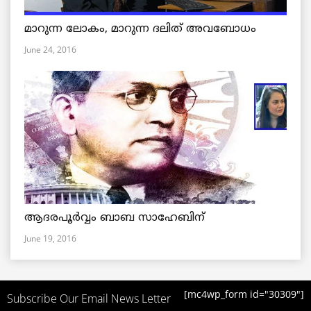
മാറുന്ന ലോകം, മാറുന്ന ദലിത് അവബോധം
June 24, 2016
ആദരപൂര്‍വ്വം ബാബ സാഹേബിന്
June 19, 2016
[mc4wp_form id="30309"]
Subscribe Our Email News Letter