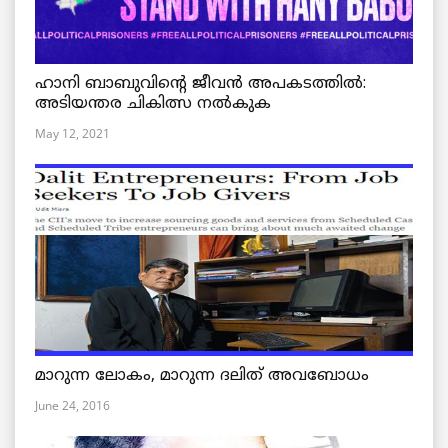
ഹാനി ബാബുവിന്റെ ജീവൻ അപകടത്തിൽ:
അടിയന്തര ചികിത്സ നൽകുക
May 12, 2021
മാറുന്ന ലോകം, മാറുന്ന ദലിത് അവബോധം
June 24, 2016