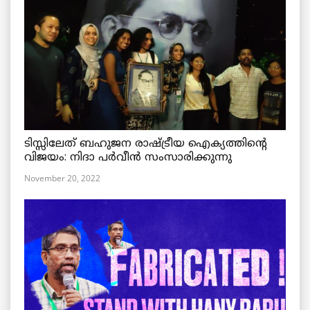
ടിസ്സിലേത് ബഹുജന രാഷ്ട്രീയ ഐക്യത്തിന്റെ
വിജയം: നിദാ പർവീൻ സംസാരിക്കുന്നു
November 20, 2022