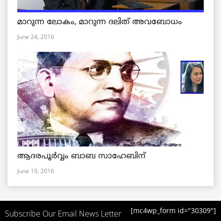
മാറുന്ന ലോകം, മാറുന്ന ദലിത് അവബോധം
June 24, 2016
ആദരപൂര്‍വ്വം ബാബ സാഹേബിന്
June 19, 2016
[mc4wp_form id="30309"]
Subscribe Our Email News Letter