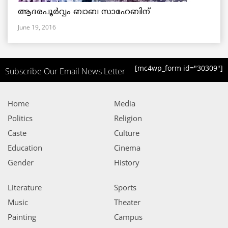
ആദരപൂര്‍വ്വം ബാബ സാഹേബിന്
June 19, 2016
[mc4wp_form id="30309"]
Subscribe Our Email News Letter
Home
Media
Politics
Religion
Caste
Culture
Education
Cinema
Gender
History
Literature
Sports
Music
Theater
Painting
Campus