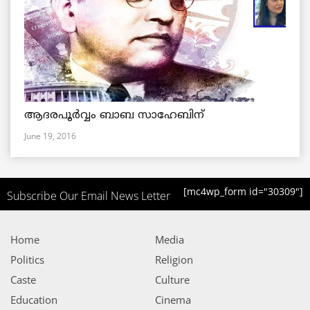
ആദരപൂര്‍വ്വം ബാബ സാഹേബിന്
June 19, 2016
[mc4wp_form id="30309"]
Subscribe Our Email News Letter
Home
Media
Politics
Religion
Caste
Culture
Education
Cinema