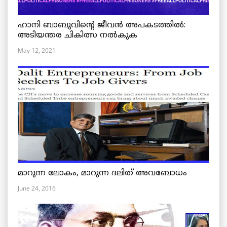
ഹാനി ബാബുവിന്റെ ജീവൻ അപകടത്തിൽ:
അടിയന്തര ചികിത്സ നൽകുക
May 12, 2021
മാറുന്ന ലോകം, മാറുന്ന ദലിത് അവബോധം
June 24, 2016