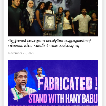
ടിസ്സിലേത് ബഹുജന രാഷ്ട്രീയ ഐക്യത്തിന്റെ
വിജയം: നിദാ പർവീൻ സംസാരിക്കുന്നു
November 20, 2022