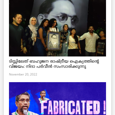
ടിസ്സിലേത് ബഹുജന രാഷ്ട്രീയ ഐക്യത്തിന്റെ
വിജയം: നിദാ പർവീൻ സംസാരിക്കുന്നു
November 20, 2022