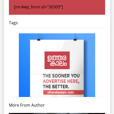
[mc4wp_form id="30309"]
Tags
More From Author