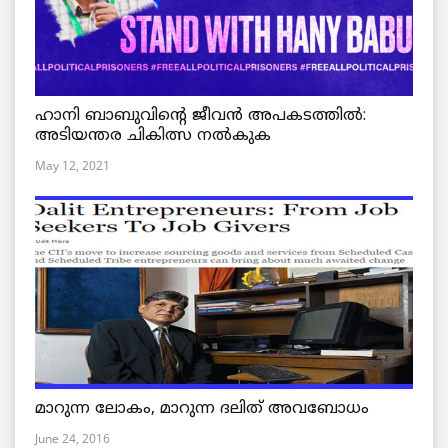
ഹാനി ബാബുവിന്റെ ജീവൻ അപകടത്തിൽ:
അടിയന്തര ചികിത്സ നൽകുക
May 12, 2021
മാറുന്ന ലോകം, മാറുന്ന ദലിത് അവബോധം
June 24, 2016