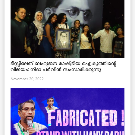
ടിസ്സിലേത് ബഹുജന രാഷ്ട്രീയ ഐക്യത്തിന്റെ
വിജയം: നിദാ പർവീൻ സംസാരിക്കുന്നു
November 20, 2022