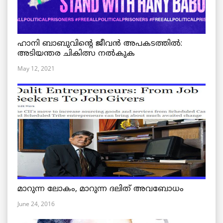
ഹാനി ബാബുവിന്റെ ജീവൻ അപകടത്തിൽ:
അടിയന്തര ചികിത്സ നൽകുക
May 12, 2021
മാറുന്ന ലോകം, മാറുന്ന ദലിത് അവബോധം
June 24, 2016