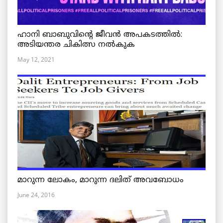
ഹാനി ബാബുവിന്റെ ജീവൻ അപകടത്തിൽ:
അടിയന്തര ചികിത്സ നൽകുക
May 12, 2021
മാറുന്ന ലോകം, മാറുന്ന ദലിത് അവബോധം
June 24, 2016