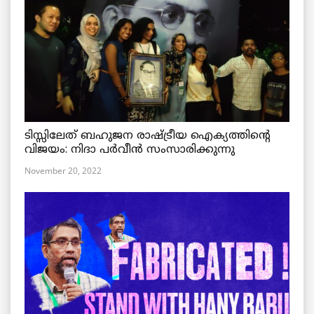
ടിസ്സിലേത് ബഹുജന രാഷ്ട്രീയ ഐക്യത്തിന്റെ
വിജയം: നിദാ പർവീൻ സംസാരിക്കുന്നു
November 20, 2022