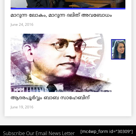
മാറുന്ന ലോകം, മാറുന്ന ദലിത് അവബോധം
June 24, 2016
ആദരപൂര്‍വ്വം ബാബ സാഹേബിന്
June 19, 2016
[mc4wp_form id="30309"]
Subscribe Our Email News Letter