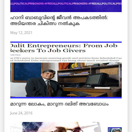
ഹാനി ബാബുവിന്റെ ജീവൻ അപകടത്തിൽ:
അടിയന്തര ചികിത്സ നൽകുക
May 12, 2021
മാറുന്ന ലോകം, മാറുന്ന ദലിത് അവബോധം
June 24, 2016