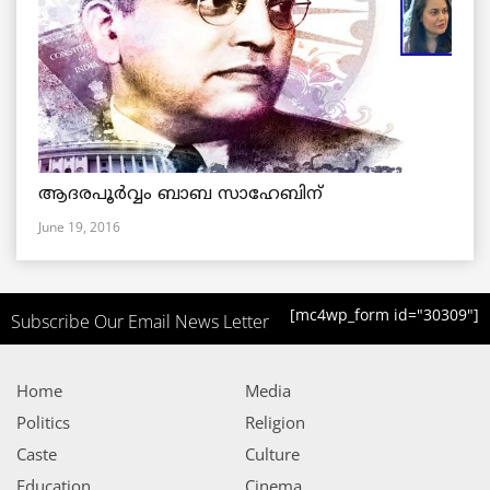
ആദരപൂര്‍വ്വം ബാബ സാഹേബിന്
June 19, 2016
[mc4wp_form id="30309"]
Subscribe Our Email News Letter
Home
Media
Politics
Religion
Caste
Culture
Education
Cinema