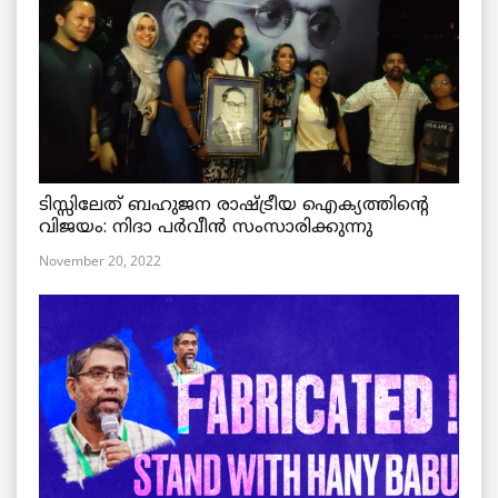
ടിസ്സിലേത് ബഹുജന രാഷ്ട്രീയ ഐക്യത്തിന്റെ
വിജയം: നിദാ പർവീൻ സംസാരിക്കുന്നു
November 20, 2022